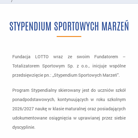
/
Nasze Programy
/
STYPENDIUM SPORTOWYCH MARZEŃ
Edukacja
/
Stypendium Sportowych Marzeń
Fundacja LOTTO wraz ze swoim Fundatorem –
Totalizatorem Sportowym Sp. z o.o., inicjuje wspólne
przedsięwzięcie pn.: „Stypendium Sportowych Marzeń”.
Program Stypendialny skierowany jest do uczniów szkół
ponadpodstawowych, kontynuujących w roku szkolnym
2026/2027 naukę w klasie maturalnej oraz posiadających
udokumentowane osiągnięcia w uprawianej przez siebie
dyscyplinie.