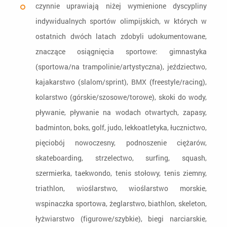
czynnie uprawiają niżej wymienione dyscypliny
indywidualnych sportów olimpijskich, w których w
ostatnich dwóch latach zdobyli udokumentowane,
znaczące osiągnięcia sportowe: gimnastyka
(sportowa/na trampolinie/artystyczna), jeździectwo,
kajakarstwo (slalom/sprint), BMX (freestyle/racing),
kolarstwo (górskie/szosowe/torowe), skoki do wody,
pływanie, pływanie na wodach otwartych, zapasy,
badminton, boks, golf, judo, lekkoatletyka, łucznictwo,
pięciobój nowoczesny, podnoszenie ciężarów,
skateboarding, strzelectwo, surfing, squash,
szermierka, taekwondo, tenis stołowy, tenis ziemny,
triathlon, wioślarstwo, wioślarstwo morskie,
wspinaczka sportowa, żeglarstwo, biathlon, skeleton,
łyżwiarstwo (figurowe/szybkie), biegi narciarskie,