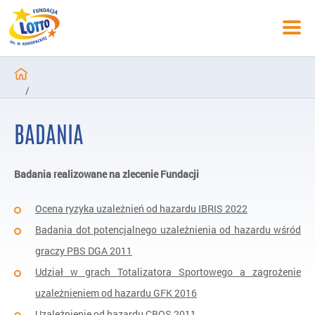
/
Programy zakończone
BADANIA
/
Badania nad hazardem
Badania realizowane na zlecenie Fundacji
/
Badania
Ocena ryzyka uzależnień od hazardu IBRIS 2022
Badania dot potencjalnego uzależnienia od hazardu wśród
graczy PBS DGA 2011
Udział w grach Totalizatora Sportowego a zagrożenie
uzależnieniem od hazardu GFK 2016
Uzależnienie od hazardu CBOS 2011