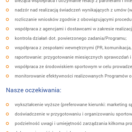
bieżąca współpraca i utrzymanie relacji z partnerami i i
nadzór nad realizacją świadczeń wynikających z umów (
rozliczanie wniosków zgodnie z obowiązującymi procedu
współpraca z agencjami i dostawcami w zakresie realiz
kontrola działań dot. powierzonego zadania/Programu;
współpraca z zespołami wewnętrznymi (PR, komunikacja, 
raportowanie: przygotowanie miesięcznych sprawozdań i
współpraca ze środowiskiem sportowym w celu prowadzen
monitorowanie efektywności realizowanych Programów ora
Nasze oczekiwania:
wykształcenie wyższe (preferowane kierunki: marketing spo
doświadczenie w przygotowaniu i organizowaniu sporto
podzielność uwagi i umiejętność zarządzania kilkoma pro