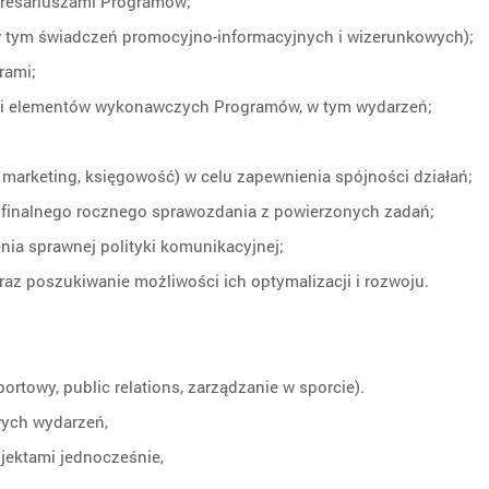
nteresariuszami Programów;
w tym świadczeń promocyjno-informacyjnych i wizerunkowych);
rami;
acji elementów wykonawczych Programów, w tym wydarzeń;
marketing, księgowość) w celu zapewnienia spójności działań;
 finalnego rocznego sprawozdania z powierzonych zadań;
ia sprawnej polityki komunikacyjnej;
z poszukiwanie możliwości ich optymalizacji i rozwoju.
rtowy, public relations, zarządzanie w sporcie).
wych wydarzeń,
jektami jednocześnie,