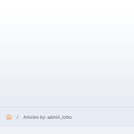
PRACOWNIK MERYTORYCZNY DS. ZEWNĘTRZNYCH 
/
Articles by: admin_lotto