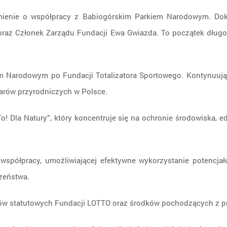
mienie o współpracy z Babiogórskim Parkiem Narodowym. Dok
raz Członek Zarządu Fundacji Ewa Gwiazda. To początek długof
 Narodowym po Fundacji Totalizatora Sportowego. Kontynuując 
zarów przyrodniczych w Polsce.
 Dla Natury”, który koncentruje się na ochronie środowiska, 
półpracy, umożliwiającej efektywne wykorzystanie potencjału 
czeństwa.
ków statutowych Fundacji LOTTO oraz środków pochodzących z p