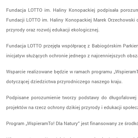
Fundacja LOTTO im. Haliny Konopackiej podpisała porozu
Fundacji LOTTO im. Haliny Konopackiej Marek Orzechowski o
przyrody oraz rozwój edukacji ekologicznej.
Fundacja LOTTO przejęła współpracę z Babiogórskim Parkiem
inicjatyw służących ochronie jednego z najcenniejszych obs
Wsparcie realizowane będzie w ramach programu „WspieramTo!
dotyczącej dziedzictwa przyrodniczego naszego kraju.
Podpisane porozumienie tworzy podstawy do długofalowej ws
projektów na rzecz ochrony dzikiej przyrody i edukacji społe
Program „WspieramTo! Dla Natury” jest finansowany ze środ