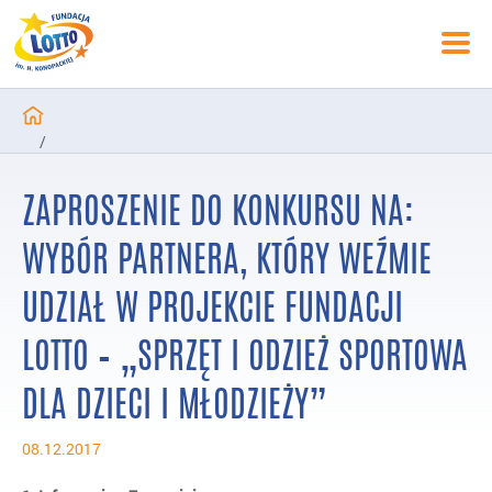
/
Zaproszenia ofertowe
ZAPROSZENIE DO KONKURSU NA:
/
ZAPROSZENIE DO KONKURSU NA: wybór Partnera, który weźmie u
WYBÓR PARTNERA, KTÓRY WEŹMIE
UDZIAŁ W PROJEKCIE FUNDACJI
LOTTO – „SPRZĘT I ODZIEŻ SPORTOWA
DLA DZIECI I MŁODZIEŻY”
08.12.2017