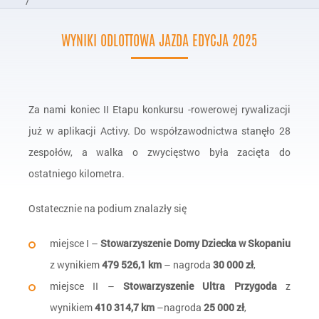
/
Nasze Programy
WYNIKI ODLOTTOWA JAZDA EDYCJA 2025
/
Filantropia i Wolontariat
/
odLOTTOwa jazda
Za nami koniec II Etapu konkursu -rowerowej rywalizacji
/
Informacje o programie
już w aplikacji Activy. Do współzawodnictwa stanęło 28
zespołów, a walka o zwycięstwo była zacięta do
ostatniego kilometra.
Ostatecznie na podium znalazły się
miejsce I –
Stowarzyszenie Domy Dziecka w Skopaniu
z wynikiem
479 526,1 km
– nagroda
30 000 zł
,
miejsce II –
Stowarzyszenie Ultra Przygoda
z
wynikiem
410 314,7 km
–nagroda
25 000 zł
,