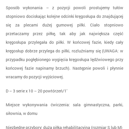
Sposób wykonania – z pozycji powoli prostujemy tułów
stopniowo dociskając kolejne odcinki kręgosłupa do znajdującej
się za plecami dużej gumowej piłki. Ciało stopniowo
przetaczamy przez piłkę, tak aby jak największa część
kręgosłupa przylegała do piłki. W końcowej fazie, kiedy cały
kręgosłup dobrze przylega do piłki, rozluźniamy się (UWAGA: w
przypadku pogłębionego wygięcia kręgosłupa lędźwiowego przy
końcowej fazie napinamy brzuch). Następnie powoli i płynnie
wracamy do pozycji wyjściowej.
D – 3 serie x 10 – 20 powtórzeń/1’
Miejsce wykonywania ćwiczenia: sala gimnastyczna, parki,
siłownia, w domu
Niezbędne przybory: duża piłka rehabilitacyjna (rozmiar S lub M)