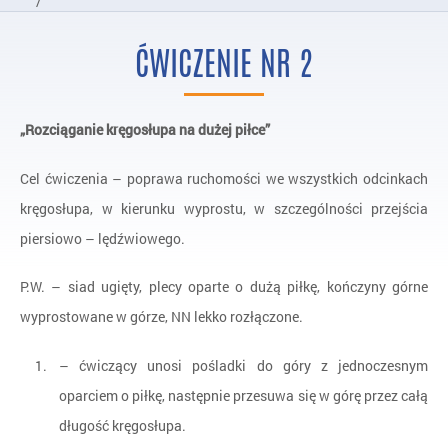
/
Kumulacja Aktywności Ćwiczenia
ĆWICZENIE NR 2
/
Ćwiczenie nr 2
„Rozciąganie kręgosłupa na dużej piłce”
Cel ćwiczenia – poprawa ruchomości we wszystkich odcinkach
kręgosłupa, w kierunku wyprostu, w szczególności przejścia
piersiowo – lędźwiowego.
P.W. – siad ugięty, plecy oparte o dużą piłkę, kończyny górne
wyprostowane w górze, NN lekko rozłączone.
– ćwiczący unosi pośladki do góry z jednoczesnym
oparciem o piłkę, następnie przesuwa się w górę przez całą
długość kręgosłupa.