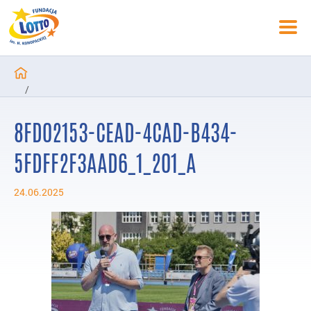
/
Aktualności
8FD02153-CEAD-4CAD-B434-
/
Znakomite wyniki na mityngu Halina Konopacka Classic w Warszaw
5FDFF2F3AAD6_1_201_A
/
8FD02153-CEAD-4CAD-B434-5FDFF2F3AAD6_1_201_a
24.06.2025