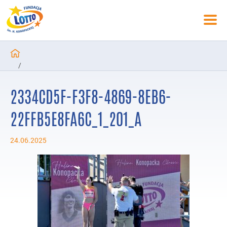
/
Aktualności
2334CD5F-F3F8-4869-8EB6-
/
Znakomite wyniki na mityngu Halina Konopacka Classic w Warszaw
22FFB5E8FA6C_1_201_A
/
2334CD5F-F3F8-4869-8EB6-22FFB5E8FA6C_1_201_a
24.06.2025