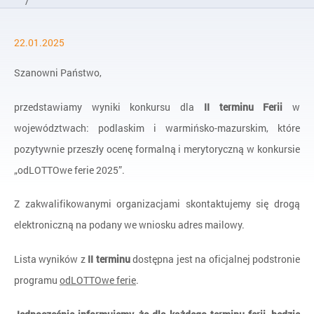
/
Aktualności
22.01.2025
/
Wyniki konkursu „odLOTTOwe ferie 2025” – Wyniki II termin F
Szanowni Państwo,
przedstawiamy wyniki konkursu dla
II terminu Ferii
w
województwach: podlaskim i warmińsko-mazurskim, które
pozytywnie przeszły ocenę formalną i merytoryczną w konkursie
„odLOTTOwe ferie 2025”.
Z zakwalifikowanymi organizacjami skontaktujemy się drogą
elektroniczną na podany we wniosku adres mailowy.
Lista wyników z
II terminu
dostępna jest na oficjalnej podstronie
programu
odLOTTOwe ferie
.