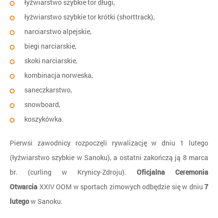
łyżwiarstwo szybkie tor długi,
łyżwiarstwo szybkie tor krótki (shorttrack),
narciarstwo alpejskie,
biegi narciarskie,
skoki narciarskie,
kombinacja norweska,
saneczkarstwo,
snowboard,
koszykówka.
Pierwsi zawodnicy rozpoczęli rywalizację w dniu 1 lutego
(łyżwiarstwo szybkie w Sanoku), a ostatni zakończą ją 8 marca
br. (curling w Krynicy-Zdroju).
Oficjalna Ceremonia
Otwarcia
XXIV OOM w sportach zimowych odbędzie się w dniu
7
lutego
w Sanoku.