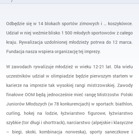
/
Programy zakończone
/
Odbędzie się w 14 blokach sportów zimowych i … koszykówce.
Ogólnopolskie Olimpiady Młodzieży
Udział w niej weźmie blisko 1 500 młodych sportowców z całego
/
XXIII Ogólnopolska Olimpiada Młodzieży w sportach zimowy
kraju. Rywalizacja uzdolnionej młodzieży potrwa do 12 marca.
Fundacja nasza wspiera organizację tej imprezy.
W zawodach rywalizuje młodzież w wieku 12-21 lat. Dla wielu
uczestników udział w olimpiadzie będzie pierwszym startem w
karierze na imprezie tak wysokiej rangi mistrzowskiej. Zawody
finałowe OOM będą jednocześnie mieć rangę Mistrzostw Polski
Juniorów Młodszych (w 78 konkurencjach) w sportach: biathlon,
curling, hokej na lodzie, łyżwiarstwo figurowe, łyżwiarstwo
szybkie (tor długi i shorttrack), narciarstwo (alpejskie i klasyczne
– biegi, skoki, kombinacja norweska), sporty saneczkowe i