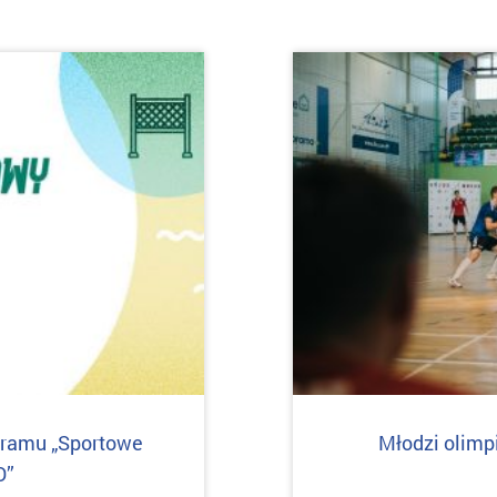
gramu „Sportowe
Młodzi olimp
O”