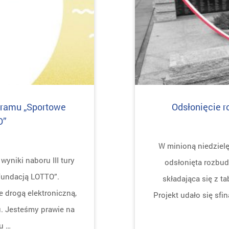
gramu „Sportowe
Odsłonięcie r
O”
W minioną niedziel
yniki naboru III tury
odsłonięta rozbud
Fundacją LOTTO”.
składająca się z t
 drogą elektroniczną,
Projekt udało się sfi
 Jesteśmy prawie na
u …