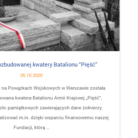
ozbudowanej kwatery Batalionu “Pięść”
05.10.2020
ę na Powązkach Wojskowych w Warszawie została
owana kwatera Batalionu Armii Krajowej „Pięść”,
ablic pamiątkowych zawierających dane żołnierzy.
nalizować m.in. dzięki wsparciu finansowemu naszej
Fundacji, którą …