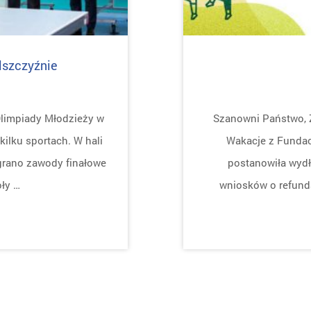
lszczyźnie
Olimpiady Młodzieży w
Szanowni Państwo, 
ilku sportach. W hali
Wakacje z Fundac
grano zawody finałowe
postanowiła wydł
ły …
wniosków o refunda