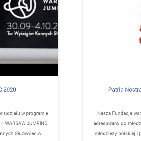
G 2020
Patria Nost
o udziału w programie
Nasza Fundacja wspi
go – WARSAW JUMPING
adresowany do młodzi
onnych Służewiec w
młodzieży polskiej i