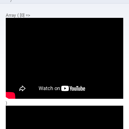
/
Aktywny Senior Filmy
Array ( [0] =>
/
Zdrowy Kręgosłup dla osób 55+
)