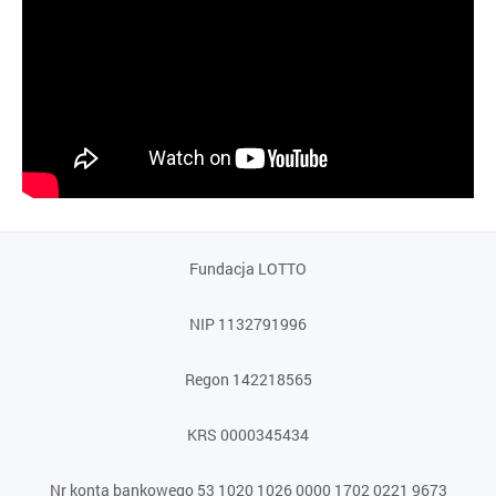
Fundacja LOTTO
NIP 1132791996
Regon 142218565
KRS 0000345434
Nr konta bankowego 53 1020 1026 0000 1702 0221 9673