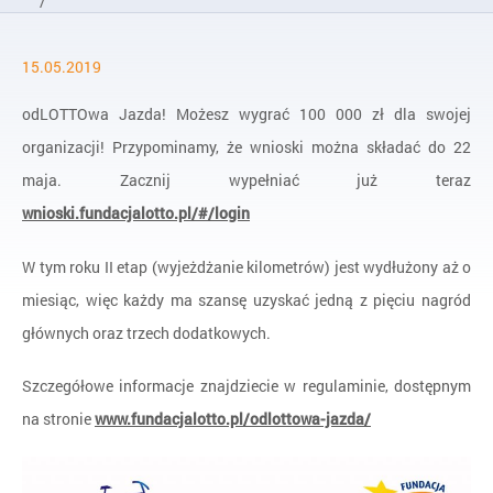
/
Aktualności
15.05.2019
/
odLOTTOwe wnioski do 22 maja!
odLOTTOwa Jazda! Możesz wygrać 100 000 zł dla swojej
organizacji! Przypominamy, że wnioski można składać do 22
maja. Zacznij wypełniać już teraz
wnioski.fundacjal
otto.pl/#/login
W tym roku II etap (wyjeżdżanie kilometrów) jest wydłużony aż o
miesiąc, więc każdy ma szansę uzyskać jedną z pięciu nagród
głównych oraz trzech dodatkowych.
Szczegółowe informacje znajdziecie w regulaminie, dostępnym
na stronie
www.fundacjalotto.pl/odlottowa-jazda/