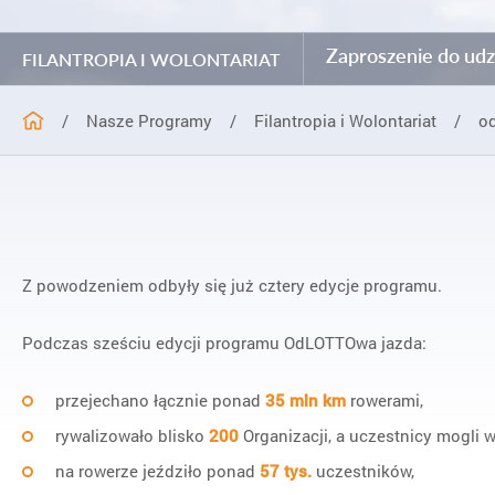
Zaproszenie do udz
FILANTROPIA I WOLONTARIAT
/
Nasze Programy
/
Filantropia i Wolontariat
/
o
Z powodzeniem odbyły się już cztery edycje programu.
Podczas sześciu edycji programu OdLOTTOwa jazda:
przejechano łącznie ponad
35 mln km
rowerami,
rywalizowało blisko
200
Organizacji, a uczestnicy mogli 
na rowerze jeździło ponad
57 tys.
uczestników,