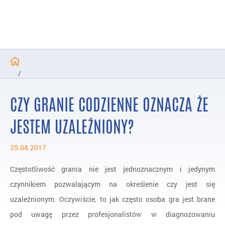
/
Programy zakończone
CZY GRANIE CODZIENNE OZNACZA ŻE
/
Badania nad hazardem
JESTEM UZALEŻNIONY?
/
25.04.2017
Pytania i Odpowiedzi
/
FAQ
Częstotliwość grania nie jest jednoznacznym i jedynym
czynnikiem pozwalającym na określenie czy jest się
uzależnionym. Oczywiście, to jak często osoba gra jest brane
pod uwagę przez profesjonalistów w diagnozowaniu