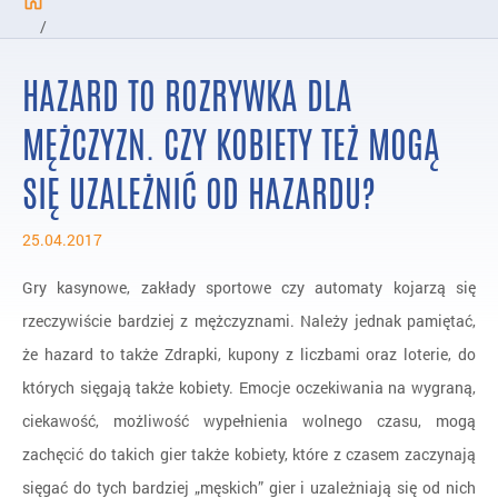
/
Programy zakończone
HAZARD TO ROZRYWKA DLA
/
Badania nad hazardem
MĘŻCZYZN. CZY KOBIETY TEŻ MOGĄ
/
SIĘ UZALEŻNIĆ OD HAZARDU?
Pytania i Odpowiedzi
/
FAQ
25.04.2017
Gry kasynowe, zakłady sportowe czy automaty kojarzą się
rzeczywiście bardziej z mężczyznami. Należy jednak pamiętać,
że hazard to także Zdrapki, kupony z liczbami oraz loterie, do
których sięgają także kobiety. Emocje oczekiwania na wygraną,
ciekawość, możliwość wypełnienia wolnego czasu, mogą
zachęcić do takich gier także kobiety, które z czasem zaczynają
sięgać do tych bardziej „męskich” gier i uzależniają się od nich