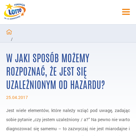
/
Programy zakończone
W JAKI SPOSÓB MOŻEMY
/
Badania nad hazardem
ROZPOZNAĆ, ŻE JEST SIĘ
/
UZALEŻNIONYM OD HAZARDU?
Pytania i Odpowiedzi
/
FAQ
25.04.2017
Jest wiele elementów, które należy wziąć pod uwagę, zadając
sobie pytanie „czy jestem uzależniony / a?” Na pewno nie warto
diagnozować się samemu – to zazwyczaj nie jest miarodajne i