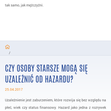
tak samo, jak mężczyźni.
/
Programy zakończone
CZY OSOBY STARSZE MOGĄ SIĘ
/
Badania nad hazardem
UZALEŻNIĆ OD HAZARDU?
/
25.04.2017
Pytania i Odpowiedzi
/
FAQ
Uzależnienie jest zaburzeniem, które rozwija się bez względu na
płeć, wiek czy status finansowy. Hazard jako jedna z rozrywek