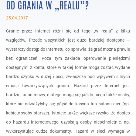
Badania nad hazardem
OD GRANIA W „REALU”?
/
25.04.2017
Pytania i Odpowiedzi
/
FAQ
Granie przez Internet różni się od tego „w realu” z kilku
względów. Przede wszystkich jest dużo bardziej dostępne –
wystarczy dostęp do Internetu, co sprawia, że grać można prawie
bez ograniczeń. Poza tym zakłada operowanie pieniędzmi
dostępnymi z konta, które w takiej formie mogą zostać wydane
bardzo szybko w dużej ilości, zwłaszcza pod wpływem silnych
emocji towarzyszących graniu. Hazard przez Internet jest
bardziej anonimowy, dlatego mogą sięgać do niego także osoby,
które nie odważyłyby się pójść do kasyna lub salonu gier (np.
kobiety,osoby starsze). Istnieje także większe ryzyko, że dostęp
do hazardu internetowego uzyskają osoby niepełnoletnie, np.
wykorzystując cudze dokumenty. Hazard w sieci wymaga w