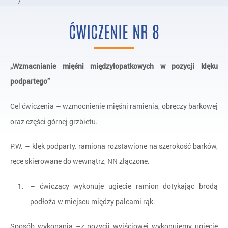
/
Kumulacja Aktywności Ćwiczenia
ĆWICZENIE NR 8
/
Ćwiczenie nr 8
„Wzmacnianie mięśni międzyłopatkowych w pozycji klęku
podpartego”
Cel ćwiczenia – wzmocnienie mięśni ramienia, obręczy barkowej
oraz części górnej grzbietu.
P.W. – klęk podparty, ramiona rozstawione na szerokość barków,
ręce skierowane do wewnątrz, NN złączone.
– ćwiczący wykonuje ugięcie ramion dotykając brodą
podłoża w miejscu między palcami rąk.
Sposób wykonania –z pozycji wyjściowej wykonujemy ugięcie