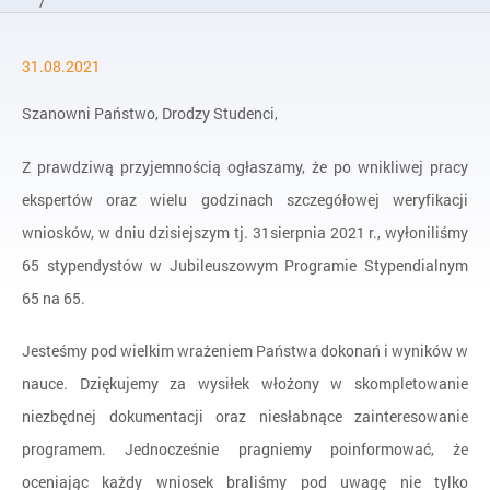
/
Aktualności
31.08.2021
/
Wyniki konkursu do Jubileuszowego Programu stypendialnego
Szanowni Państwo, Drodzy Studenci,
Z prawdziwą przyjemnością ogłaszamy, że po wnikliwej pracy
ekspertów oraz wielu godzinach szczegółowej weryfikacji
wniosków, w dniu dzisiejszym tj. 31sierpnia 2021 r., wyłoniliśmy
65 stypendystów w Jubileuszowym Programie Stypendialnym
65 na 65.
Jesteśmy pod wielkim wrażeniem Państwa dokonań i wyników w
nauce. Dziękujemy za wysiłek włożony w skompletowanie
niezbędnej dokumentacji oraz niesłabnące zainteresowanie
programem. Jednocześnie pragniemy poinformować, że
oceniając każdy wniosek braliśmy pod uwagę nie tylko