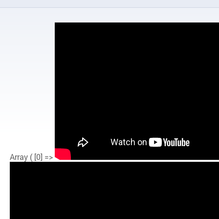
Array ( [0] =>