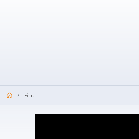
AKTYWNY SENIOR I ĆWICZENIA NORDIC WALKING
/
Film