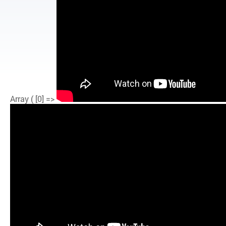
Array ( [0] =>