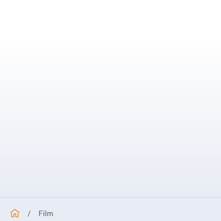
AKTYWNY SENIOR I INSTRUKTAŻ NORDIC WALKING
/
Film