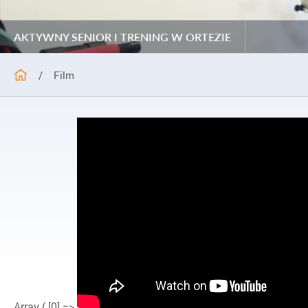
AKTYWNY SENIOR I TRENING W ORTEZIE
/
Film
Array ( [0] =>