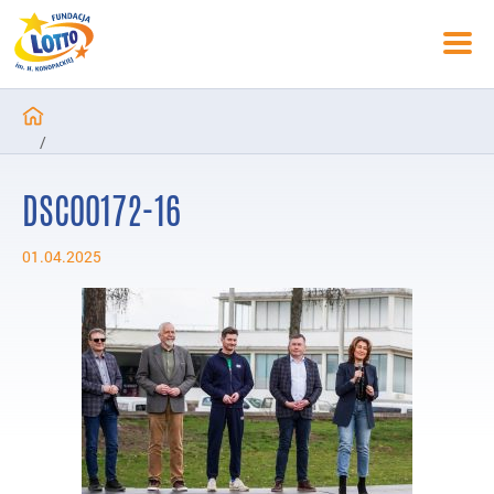
/
Aktualności
DSC00172-16
/
Ruszamy po Kilometry Wiosennej Energii
01.04.2025
/
DSC00172-16