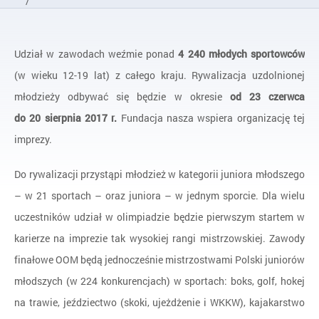
/
Programy zakończone
/
Udział w zawodach weźmie ponad
4 240 młodych sportowców
Ogólnopolskie Olimpiady Młodzieży
(w wieku 12-19 lat) z całego kraju. Rywalizacja uzdolnionej
/
XXIII Ogólnopolska Olimpiada Młodzieży w sportach letnich
młodzieży odbywać się będzie w okresie
od 23 czerwca
do 20 sierpnia 2017 r.
Fundacja nasza wspiera organizację tej
imprezy.
Do rywalizacji przystąpi młodzież w kategorii juniora młodszego
– w 21 sportach – oraz juniora – w jednym sporcie. Dla wielu
uczestników udział w olimpiadzie będzie pierwszym startem w
karierze na imprezie tak wysokiej rangi mistrzowskiej. Zawody
finałowe OOM będą jednocześnie mistrzostwami Polski juniorów
młodszych (w 224 konkurencjach) w sportach: boks, golf, hokej
na trawie, jeździectwo (skoki, ujeżdżenie i WKKW), kajakarstwo