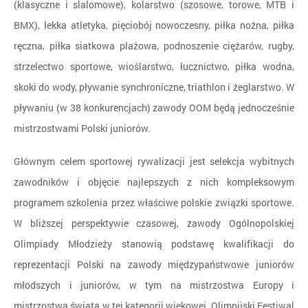
(klasyczne i slalomowe), kolarstwo (szosowe, torowe, MTB i
BMX), lekka atletyka, pięciobój nowoczesny, piłka nożna, piłka
ręczna, piłka siatkowa plażowa, podnoszenie ciężarów, rugby,
strzelectwo sportowe, wioślarstwo, łucznictwo, piłka wodna,
skoki do wody, pływanie synchroniczne, triathlon i żeglarstwo. W
pływaniu (w 38 konkurencjach) zawody OOM będą jednocześnie
mistrzostwami Polski juniorów.
Głównym celem sportowej rywalizacji jest selekcja wybitnych
zawodników i objęcie najlepszych z nich kompleksowym
programem szkolenia przez właściwe polskie związki sportowe.
W bliższej perspektywie czasowej, zawody Ogólnopolskiej
Olimpiady Młodzieży stanowią podstawę kwalifikacji do
reprezentacji Polski na zawody międzypaństwowe juniorów
młodszych i juniorów, w tym na mistrzostwa Europy i
mistrzostwa świata w tej kategorii wiekowej, Olimpijski Festiwal