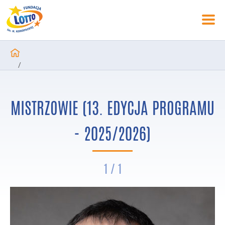
/
Nasze Programy
/
MISTRZOWIE (13. EDYCJA PROGRAMU
Sport
/
- 2025/2026)
Kumulacja Aktywności
/
Piotr Pacuk
1 / 1