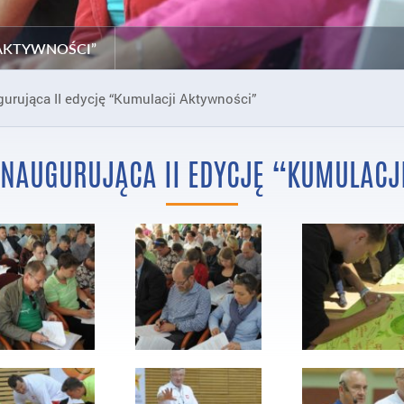
 AKTYWNOŚCI”
gurująca II edycję “Kumulacji Aktywności”
INAUGURUJĄCA II EDYCJĘ “KUMULACJ