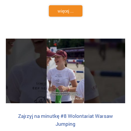
więcej ...
Zajrzyj na minutkę #8 Wolontariat Warsaw
Jumping