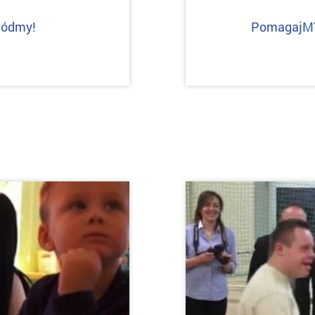
iódmy!
PomagajMY!