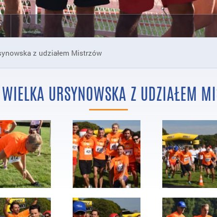
W
rsynowska z udziałem Mistrzów
V WIELKA URSYNOWSKA Z UDZIAŁEM M