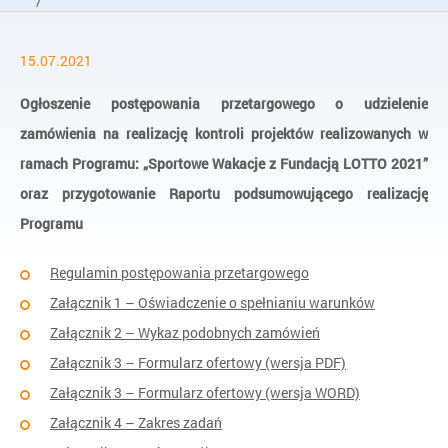
/
Aktualności
15.07.2021
/
Ogłoszenie
Ogłoszenie postępowania przetargowego o udzielenie
zamówienia na realizację kontroli projektów realizowanych w
ramach Programu: „Sportowe Wakacje z Fundacją LOTTO 2021”
oraz przygotowanie Raportu podsumowującego realizację
Programu
Regulamin postępowania przetargowego
Załącznik 1 – Oświadczenie o spełnianiu warunków
Załącznik 2 – Wykaz podobnych zamówień
Załącznik 3 – Formularz ofertowy (wersja PDF)
Załącznik 3 – Formularz ofertowy (wersja WORD)
Załącznik 4 – Zakres zadań